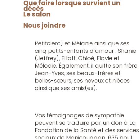
cette même date à 15h30.
Que faire lorsque survient un
décès
Le salon
Nous joindre
Il laisse dans le deuil ses trois filles :
Josée (André Gaudet), Ann (Marc
Petitclerc) et Mélanie ainsi que ses
cinq petits-enfants d’amour : Shanie
(Jeffrey), Elliott, Chloé, Flavie et
Mélodie. Également, il quitte son frère
Jean-Yves, ses beaux-frères et
belles-sœurs, ses neveux et nièces
ainsi que ses amis(es).
Vos témoignages de sympathie
peuvent se traduire par un don à La
Fondation de la Santé et des services
sociaux de Manicouagan, 635 boul.