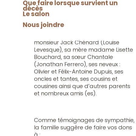
mars 2026, jour des funérailles, pour
Que faire lorsque survient un
décès
recevoir vos condoléances.
Le salon
Nous joindre
Il laisse dans le deuil son père
monsieur Jack Chénard (Louise
Levesque), sa mère madame Lisette
Bouchard, sa sœur Chantale
(Jonathan Ferrero), ses neveux :
Olivier et Félix-Antoine Dupuis, ses
oncles et tantes, ses cousins et
cousines ainsi que d’autres parents
et nombreux amis (es).
Comme témoignages de sympathie,
la famille suggère de faire vos dons
à :