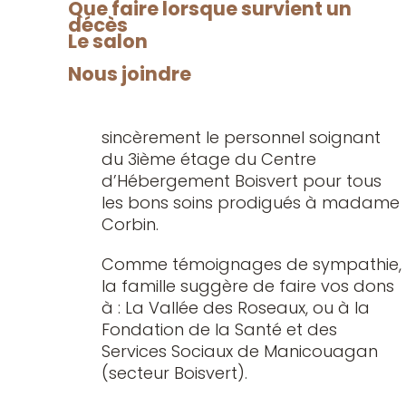
Que faire lorsque survient un
Mariette, Fernande, Solange, Nicole,
décès
Richard et Michel, ses beaux-frères et
Le salon
belles-sœurs, ses neveux et nièces,
Nous joindre
ainsi que d’autres parents et ami(e)s.
La famille tient à remercier
sincèrement le personnel soignant
du 3ième étage du Centre
d’Hébergement Boisvert pour tous
les bons soins prodigués à madame
Corbin.
Comme témoignages de sympathie,
la famille suggère de faire vos dons
à : La Vallée des Roseaux, ou à la
Fondation de la Santé et des
Services Sociaux de Manicouagan
(secteur Boisvert).