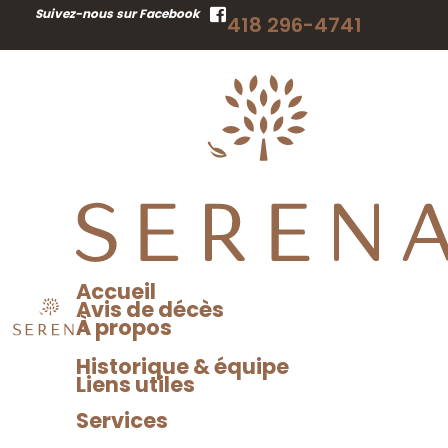
Suivez-nous sur Facebook
418 296-4741
Nous joindre
Coodonnées
Serena, maison
funéraire Josée
Gagné
15, avenue Roméo-
Vézina
Accueil
Baie-Comeau, Québec,
Avis de décès
G4Z 2Y8
À propos
Téléphone : 418 296-4741
Historique & équipe
Liens utiles
Télécopieur : 418 296-
4863
Services