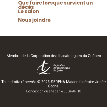
Écrivez-
Que faire lorsque survient un
décès
Le salon
nous
Nous joindre
info@maisonserena.ca
Membre de la
Corporation des thanatologues du Québec
Tous droits réservés ©
2023
SERENA Maison funéraire Josée
Gagné.
Conception du site par
WEBGRAPHX