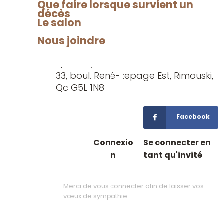
sympathie
Que faire lorsque survient un
décès
Comme témoignages de sympathie,
Le salon
la famille suggérait de faire vos dons
Nous joindre
à :
Fondation des Maladies du cœur du
Québec,
33, boul. René- :epage Est, Rimouski,
Qc G5L 1N8
Facebook
Connexio
Se connecter en
n
tant qu'invité