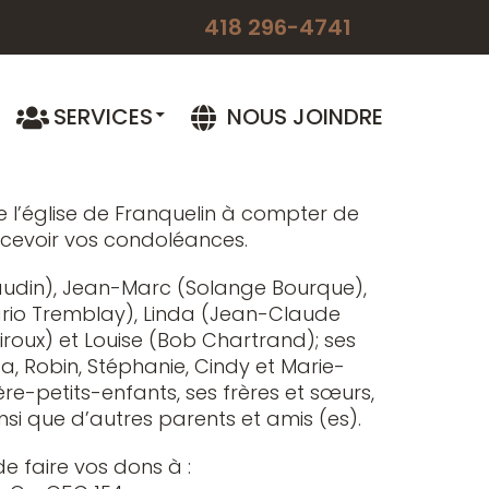
18, est décédée à l’âge de 88 ans,
418 296-4741
ois de Franquelin. Elle était la fille
prien Chassé.
 à 13h45 et les funérailles de madame
SERVICES
NOUS JOINDRE
 2018, à 14h, en l’église St-Étienne.
e ultérieure.
e l’église de Franquelin à compter de
 recevoir vos condoléances.
 Beaudin), Jean-Marc (Solange Bourque),
rio Tremblay), Linda (Jean-Claude
Giroux) et Louise (Bob Chartrand); ses
sa, Robin, Stéphanie, Cindy et Marie-
ière-petits-enfants, ses frères et sœurs,
nsi que d’autres parents et amis (es).
 faire vos dons à :