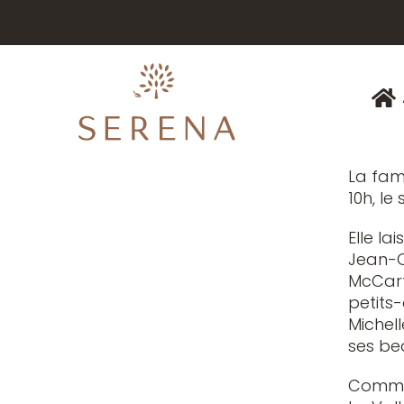
Réjane
À la V
madame
de feu
Chassé
Le cor
Réjane 
Témoignez votre sympathie
L’inhum
La fam
10h, le
Elle la
Jean-C
McCarth
petits-
Michell
ses bea
Comme 