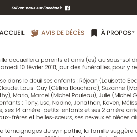
allée des Roseaux de Baie-Comeau, le 1er février 20
Suivez-nous sur Facebook
 Réjane Chassé, domiciliée à Baie-Comeau et autref
 madame Angelina Banville et de feu monsieur Cy
tège partira du sous-sol de l’église de Franquelin
ACCUEIL
AVIS DE DÉCÈS
À PROPOS
Chassé auront lieu à Franquelin, le samedi 10 février
ation se fera au cimetière de Franquelin à une dat
ille accueillera parents et amis (es) au sous-sol d
 samedi 10 février 2018, jour des funérailles, pour y
isse dans le deuil ses enfants : Réjean (Louisette
laude, Louis-Guy (Célina Bouchard), Suzanne (Ma
y), Mario, Marcel (Michel Rouleau), Julie (Michel 
enfants : Tony, Lise, Nadine, Jonathan, Keven, Mélis
e; ses 14 arrière-petits-enfants et ses 2 arrière arr
ux-frères et belles-sœurs, ses neveux et nièces ai
témoignages de sympathie, la famille suggère de