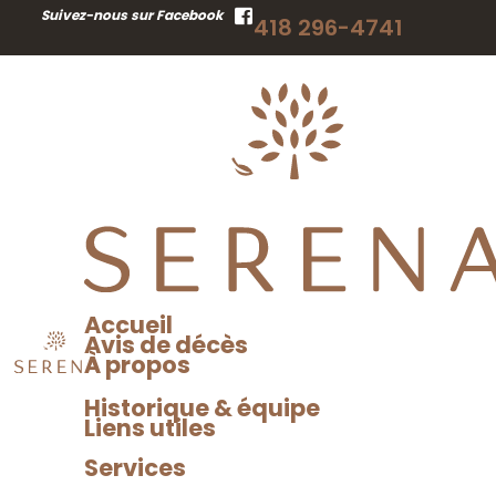
RECHERCHER
Suivez-nous sur Facebook
418 296-4741
UN AVIS DE DÉCÈS
Accueil
Avis de décès
À propos
Historique & équipe
Liens utiles
Services