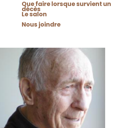
Que faire lorsque survient un
décès
Le salon
Léopold Fournier
Nous joindre
2018