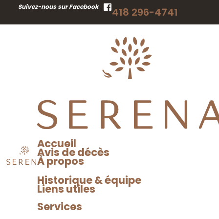
RECHERCHER
Suivez-nous sur Facebook
418 296-4741
UN AVIS DE DÉCÈS
Accueil
Avis de décès
À propos
Historique & équipe
Liens utiles
Services